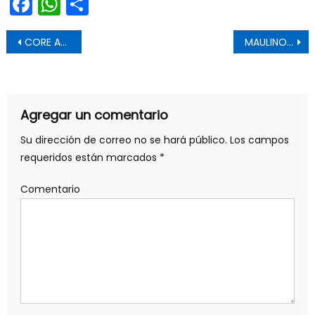
Facebook
WhatsApp
Share
Navegación de entradas
CORE APROBÓ AUMENTO DE RECURSOS POR $670 MILLONES PARA CONSTRUCCIÓN DEL EDIFICIO DEL SML
MAULINOS REPRESENTARÁN AL PAÍS EN SUDAMERICANO DE KARATE
Agregar un comentario
Su dirección de correo no se hará público.
Los campos
requeridos están marcados
*
Comentario