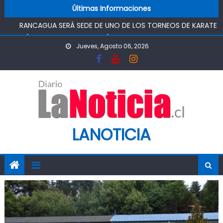
Skip to content
Últimas Informaciones
RANCAGUA SERÁ SEDE DE UNO DE LOS TORNEOS DE KARATE
MÁS IMPORTANTES DEL PAÍS
TOP DE RANCAGUA CONDENA A 5 AÑOS Y UN DÍA DE
Jueves, Agosto 06, 2026
PRESIDIO, AUTOR DE TRÁFICO DE DROGAS
ASOCIACIÓN JUNG DO KWAN DE RANCAGUA REUNIRÁ A
ESCOLARES EN TORNEO DE TAEKWONDO
“CHAO TÓMBOLA”: DIPUTADO OMAR SABAT VOTA A FAVOR
DE PROYECTO QUE BUSCA DEVOLVER EL MÉRITO AL
SISTEMA DE ADMISIÓN ESCOLAR
CHILEATIENDE INAUGURÓ CENTRO DE ATENCIÓN VIRTUAL EN
LANOTICIA
SAN RAFAEL