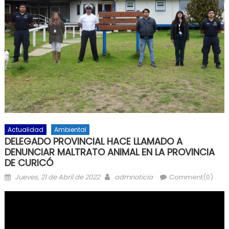
Actualidad
Ambiental
DELEGADO PROVINCIAL HACE LLAMADO A
DENUNCIAR MALTRATO ANIMAL EN LA PROVINCIA
DE CURICÓ
Posted on
Author
Jueves, 21 de Abril de 2022
admnoticia
Comment(0)