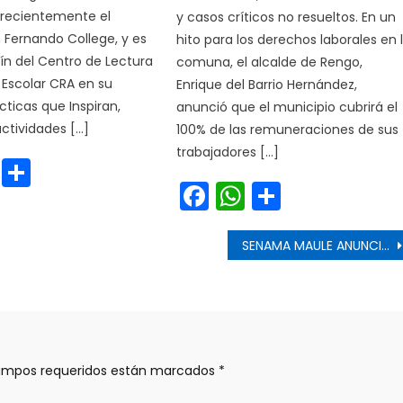
 recientemente el
y casos críticos no resueltos. En un
 Fernando College, y es
hito para los derechos laborales en 
tín del Centro de Lectura
comuna, el alcalde de Rengo,
a Escolar CRA en su
Enrique del Barrio Hernández,
cticas que Inspiran,
anunció que el municipio cubrirá el
actividades […]
100% de las remuneraciones de sus
trabajadores […]
cebook
WhatsApp
Share
Facebook
WhatsApp
Share
s
SENAMA MAULE ANUNCIÓ APERTURA DE POSTULACIONES AL FONDO NACIONAL DEL ADULTO MAYOR EN LA PROVINCIA DE TALCA
ampos requeridos están marcados
*