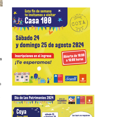
s
s
n