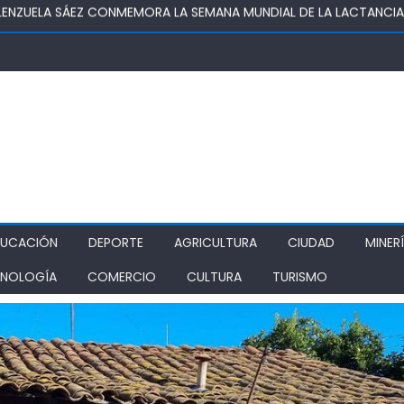
OSUPER PERMITIRÁ LA CONSTRUCCIÓN DE POZO DEL SSR CALIFORNI
IDAD
TURA REALIZA GIRA POR CINCO REGIONES PARA MONITOREAR EFECT
ZA COMO ALTERNATIVA ESTRATÉGICA A LOS LIBERTADORES
DE PROSTÍBULOS CLANDESTINOS EN RANCAGUA: NUEVO OPERATIVO
IONAMIENTO
DUCACIÓN
DEPORTE
AGRICULTURA
CIUDAD
MINER
NOLOGÍA
COMERCIO
CULTURA
TURISMO