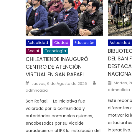
Actualidad
Ciudad
Educación
Actualidad
BIBLIOTE
Social
Tecnología
DEL SAN 
CHILEATIENDE INAUGURÓ
DESTACAD
CENTRO DE ATENCIÓN
NACIONA
VIRTUAL EN SAN RAFAEL
Author
Posted o
Posted on
Martes, 
Jueves, 6 de Agosto de 2026
admnoticia
admnoticia
Este recon
San Rafael.- La iniciativa fue
diferentes
valorada por la comunidad y
motivar la l
autoridades comunales quienes,
estudiantes
encabezados por su Alcalde
interactiva.
agradecieron al IPS la instalación del