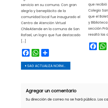
que recibió
servicio en su comuna. Con gran
Colegio San
alegría y beneplácito de la
que el Bole
comunidad local fue inaugurado el
y Bibliotec
Centro de Atención Virtual
sección Prá
ChileAtiende en la comuna de San
resaltó las 
Rafael, un logro que fue destacado
[…]
Fa
Facebook
WhatsApp
Share
Navegación de entrada
SAG ACTUALIZA NORMATIVA DE VIGILANCIA DE BRUCELOSIS BOVINA EN LA ÚLTIMA ETAPA DE ERRADICACIÓN
Agregar un comentario
Su dirección de correo no se hará público.
Los c