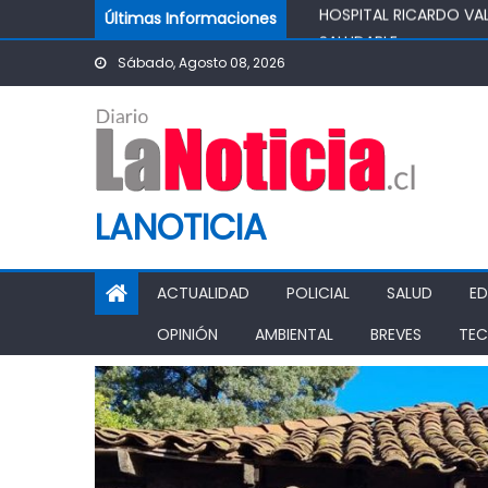
Skip to content
Últimas Informaciones
IMPULSA AGUA DE AGR
POTABLE DE LA COMUN
Sábado, Agosto 08, 2026
MINISTRO DE AGRICUL
AGRÍCOLA
PASO PEHUENCHE AVAN
SIGUEN LOS CIERRES 
PROHIBICIÓN DE FUNC
LANOTICIA
ACTUALIDAD
POLICIAL
SALUD
E
OPINIÓN
AMBIENTAL
BREVES
TEC