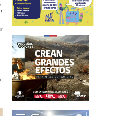
e
es
ar
a