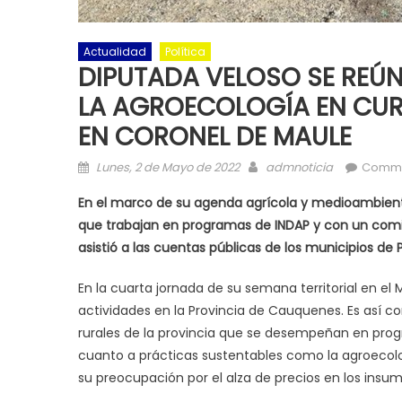
Actualidad
Política
DIPUTADA VELOSO SE REÚ
LA AGROECOLOGÍA EN CUR
EN CORONEL DE MAULE
Posted on
Author
Lunes, 2 de Mayo de 2022
admnoticia
Comme
En el marco de su agenda agrícola y medioambient
que trabajan en programas de INDAP y con un comi
asistió a las cuentas públicas de los municipios de
En la cuarta jornada de su semana territorial en el
actividades en la Provincia de Cauquenes. Es así 
rurales de la provincia que se desempeñan en prog
cuanto a prácticas sustentables como la agroecolog
su preocupación por el alza de precios en los insum