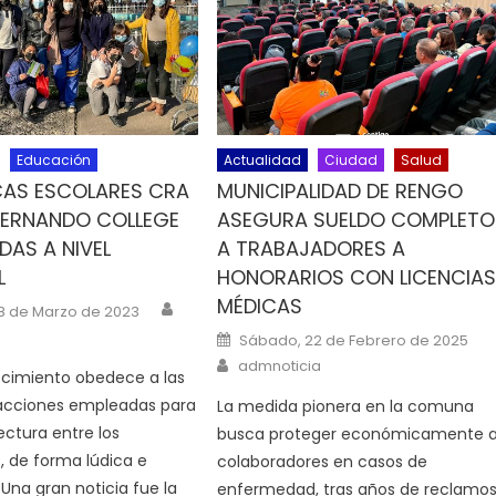
Educación
Actualidad
Ciudad
Salud
CAS ESCOLARES CRA
MUNICIPALIDAD DE RENGO
FERNANDO COLLEGE
ASEGURA SUELDO COMPLETO
AS A NIVEL
A TRABAJADORES A
L
HONORARIOS CON LICENCIA
MÉDICAS
Author
n
28 de Marzo de 2023
Posted on
Sábado, 22 de Febrero de 2025
Author
admnoticia
ocimiento obedece a las
 acciones empleadas para
La medida pionera en la comuna
ectura entre los
busca proteger económicamente 
, de forma lúdica e
colaboradores en casos de
 Una gran noticia fue la
enfermedad, tras años de reclamo