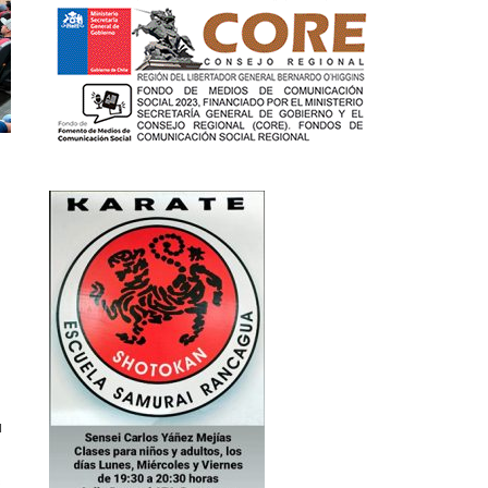
S
a
s