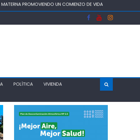
A Y FORTALECERA EL ABASTECIMIENTO DE AGUA
OS DEL SISTEMA FRONTAL Y APOYAR AL SECTOR
 DEJA UN RECINTO CLAUSURADO Y OTRO CON
ÍA
POLÍTICA
VIVIENDA