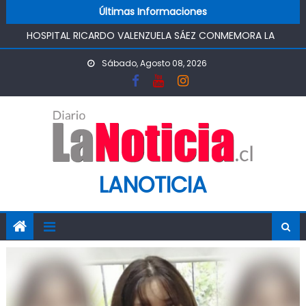
FUNCIONAMIENTO
Skip to content
Últimas Informaciones
HOSPITAL RICARDO VALENZUELA SÁEZ CONMEMORA LA
SEMANA MUNDIAL DE LA LACTANCIA MATERNA
PROMOVIENDO UN COMIENZO DE VIDA SALUDABLE
Sábado, Agosto 08, 2026
IMPULSA AGUA DE AGROSUPER PERMITIRÁ LA
CONSTRUCCIÓN DE POZO DEL SSR CALIFORNIA Y
FORTALECERA EL ABASTECIMIENTO DE AGUA POTABLE DE LA
COMUNIDAD
MINISTRO DE AGRICULTURA REALIZA GIRA POR CINCO
REGIONES PARA MONITOREAR EFECTOS DEL SISTEMA
FRONTAL Y APOYAR AL SECTOR AGRÍCOLA
LANOTICIA
PASO PEHUENCHE AVANZA COMO ALTERNATIVA
ESTRATÉGICA A LOS LIBERTADORES
SIGUEN LOS CIERRES DE PROSTÍBULOS CLANDESTINOS EN
RANCAGUA: NUEVO OPERATIVO DEJA UN RECINTO
CLAUSURADO Y OTRO CON PROHIBICIÓN DE
FUNCIONAMIENTO