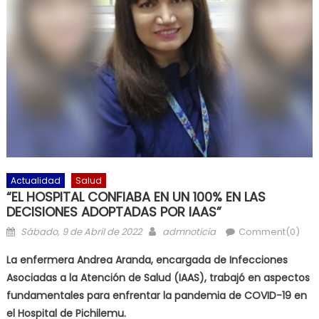
Actualidad
Salud
“EL HOSPITAL CONFIABA EN UN 100% EN LAS
DECISIONES ADOPTADAS POR IAAS”
Posted on
Author
Sábado, 9 de Abril de 2022
admnoticia
Comment(0)
La enfermera Andrea Aranda, encargada de Infecciones
Asociadas a la Atención de Salud (IAAS), trabajó en aspectos
fundamentales para enfrentar la pandemia de COVID-19 en
el Hospital de Pichilemu.