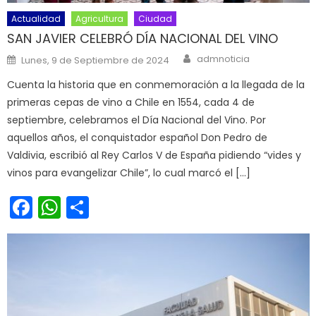
Actualidad
Agricultura
Ciudad
SAN JAVIER CELEBRÓ DÍA NACIONAL DEL VINO
Author
Posted on
admnoticia
Lunes, 9 de Septiembre de 2024
Cuenta la historia que en conmemoración a la llegada de la
primeras cepas de vino a Chile en 1554, cada 4 de
septiembre, celebramos el Día Nacional del Vino. Por
aquellos años, el conquistador español Don Pedro de
Valdivia, escribió al Rey Carlos V de España pidiendo “vides y
vinos para evangelizar Chile”, lo cual marcó el […]
Facebook
WhatsApp
Share