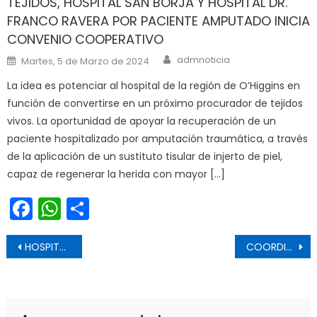
TEJIDOS, HOSPITAL SAN BORJA Y HOSPITAL DR.
FRANCO RAVERA POR PACIENTE AMPUTADO INICIA
CONVENIO COOPERATIVO
Author
Posted on
admnoticia
Martes, 5 de Marzo de 2024
La idea es potenciar al hospital de la región de O’Higgins en
función de convertirse en un próximo procurador de tejidos
vivos. La oportunidad de apoyar la recuperación de un
paciente hospitalizado por amputación traumática, a través
de la aplicación de un sustituto tisular de injerto de piel,
capaz de regenerar la herida con mayor […]
Facebook
WhatsApp
Share
Navegación de entradas
HOSPITAL DE PICHIDEGUA RECIBIÓ NUEVO APORTE DE EMPRESA PRIVADA
COORDINAN ACCIONES INTERREGIONALES PARA REFORZAR FISCALIZACIÓN EN VENDIMIA 2022