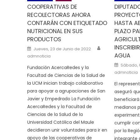
COOPERATIVAS DE
DIPUTAD
RECOLECTORAS AHORA
PROYECTO
CONTARÁN CON ETIQUETADO
HASTA AB
NUTRICIONAL EN SUS
PLAZO PA
PRODUCTOS
AGRICUL
INSCRIBI
Author
Posted on
Jueves, 23 de Junio de 2022
AGUA
admnoticia
Posted o
Sábado, 
Fundación AcercaRedes y la
admnoticia
Facultad de Ciencias de la Salud de
la UCM inician trabajo colaborativo
El represen
para apoyar a agrupaciones de San
aseguró que 
Javier y Empedrado La Fundación
beneficiará
AcercaRedes y la Facultad de
medianos p
Ciencias de la Salud de la
experimenta
Universidad Católica del Maule
cumplir con
decidieron unir voluntades para ir en
por la Regi
apoyo de las cooperativas de
integrante 