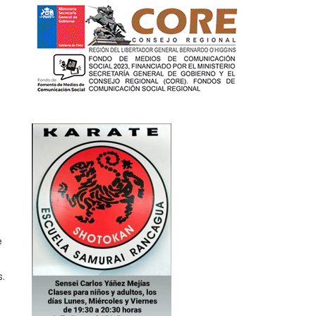
uthor
e
.