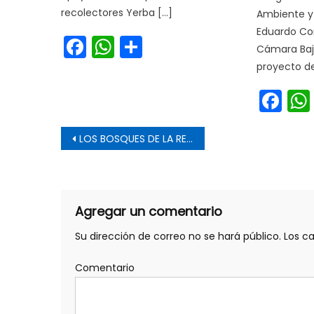
recolectores Yerba […]
Ambiente y 
Eduardo Cor
Facebook
WhatsApp
Share
Cámara Baj
proyecto de
Fa
Navegación de entrada
LOS BOSQUES DE LA REGIÓN DE O’HIGGINS SUFREN CON LA ACCIÓN DEL HOMBRE
Agregar un comentario
Su dirección de correo no se hará público.
Los c
Comentario