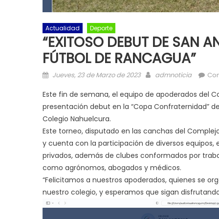
Actualidad
Deporte
“EXITOSO DEBUT DE SAN AN
FÚTBOL DE RANCAGUA”
Posted on
Author
Jueves, 23 de Marzo de 2023
admnoticia
Co
Este fin de semana, el equipo de apoderados del C
presentación debut en la “Copa Confraternidad” de 
Colegio Nahuelcura.
Este torneo, disputado en las canchas del Complej
y cuenta con la participación de diversos equipos
privados, además de clubes conformados por trabaja
como agrónomos, abogados y médicos.
“Felicitamos a nuestros apoderados, quienes se org
nuestro colegio, y esperamos que sigan disfrutand