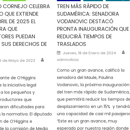
O CORNEJO CELEBRA
TREN MÁS RÁPIDO DE
 QUE EXTIENDE
SUDAMÉRICA: SENADORA
RIL DE 2025 EL
VODANOVIC DESTACÓ
RA QUE
PRONTA INAUGURACIÓN QUE
TORES PUEDAN
REDUCIRÁ TIEMPOS DE
R SUS DERECHOS DE
TRASLADOS
A
Posted on
Jueves, 18 de Enero de 2024
Author
n
admnoticia
6 de Mayo de 2023
Como un gran avance, calificó la
senadora del Maule, Paulina
tante de O’Higgins
Vodanovic, la próxima inauguración
la iniciativa legal
del tren más rápido de Sudamérica,
 a los pequeños y
que permitirá reducir los tiempos d
roductores que
desplazamiento en un 15% y tendrá
ron dificultades para
una capacidad de casi mil pasajeros
 la normativa. El diputado
“Este es un gran avance, muy
ón de O’Higgins e
esperado por nuestra región donde
de la comisión de Medio