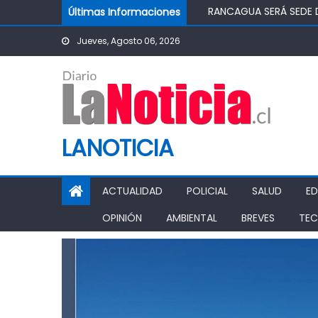
Skip to content
Últimas Informaciones
TOP DE RANCAGUA CON
ASOCIACIÓN JUNG DO
Jueves, Agosto 06, 2026
“CHAO TÓMBOLA”: DIP
CHILEATIENDE INAUGUR
LANOTICIA
ACTUALIDAD
POLICIAL
SALUD
E
OPINIÓN
AMBIENTAL
BREVES
TEC