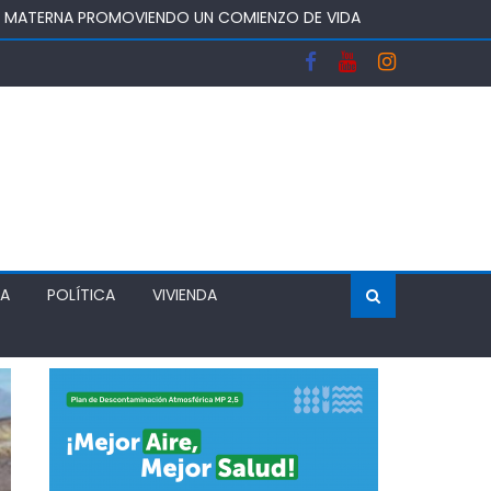
A Y FORTALECERA EL ABASTECIMIENTO DE AGUA
OS DEL SISTEMA FRONTAL Y APOYAR AL SECTOR
 DEJA UN RECINTO CLAUSURADO Y OTRO CON
ÍA
POLÍTICA
VIVIENDA