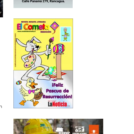
Author
n
e