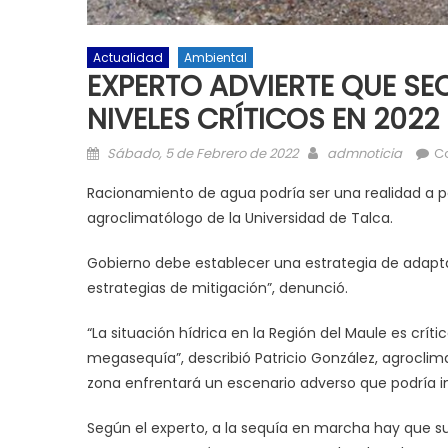
Actualidad
Ambiental
EXPERTO ADVIERTE QUE SE
NIVELES CRÍTICOS EN 2022
Posted on
Author
Sábado, 5 de Febrero de 2022
admnoticia
C
Racionamiento de agua podría ser una realidad a pa
agroclimatólogo de la Universidad de Talca.
Gobierno debe establecer una estrategia de adapta
estrategias de mitigación”, denunció.
“La situación hídrica en la Región del Maule es cr
megasequía”, describió Patricio González, agroclima
zona enfrentará un escenario adverso que podría in
Según el experto, a la sequía en marcha hay que s