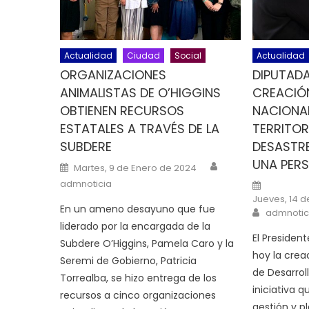
Actualidad
Ciudad
Social
Actualidad
ORGANIZACIONES
DIPUTADA
ANIMALISTAS DE O’HIGGINS
CREACIÓ
OBTIENEN RECURSOS
NACIONAL
ESTATALES A TRAVÉS DE LA
TERRITOR
SUBDERE
DESASTRE
UNA PERS
Author
Posted on
Martes, 9 de Enero de 2024
Posted o
admnoticia
Jueves, 14 
En un ameno desayuno que fue
Author
admnotic
liderado por la encargada de la
El Presiden
Subdere O’Higgins, Pamela Caro y la
hoy la crea
Seremi de Gobierno, Patricia
de Desarroll
Torrealba, se hizo entrega de los
iniciativa q
recursos a cinco organizaciones
gestión y pl