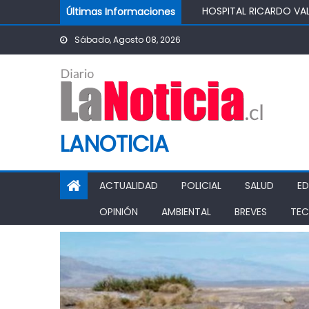
Skip to content
Últimas Informaciones
IMPULSA AGUA DE AGR
POTABLE DE LA COMUN
Sábado, Agosto 08, 2026
MINISTRO DE AGRICUL
AGRÍCOLA
PASO PEHUENCHE AVAN
SIGUEN LOS CIERRES 
PROHIBICIÓN DE FUNC
LANOTICIA
ACTUALIDAD
POLICIAL
SALUD
E
OPINIÓN
AMBIENTAL
BREVES
TEC