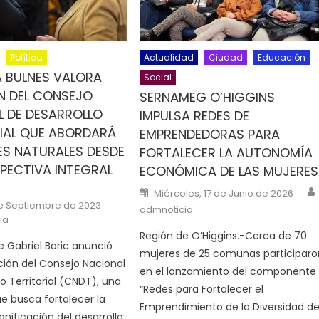
Política
Actualidad
Ciudad
Educación
 BULNES VALORA
Social
N DEL CONSEJO
SERNAMEG O’HIGGINS
 DE DESARROLLO
IMPULSA REDES DE
IAL QUE ABORDARÁ
EMPRENDEDORAS PARA
S NATURALES DESDE
FORTALECER LA AUTONOMÍA
PECTIVA INTEGRAL
ECONÓMICA DE LAS MUJERES
n
Posted on
Miércoles, 17 de Junio de 2026
de Septiembre de 2023
admnoticia
ia
Región de O’Higgins.-Cerca de 70
te Gabriel Boric anunció
mujeres de 25 comunas participaro
ción del Consejo Nacional
en el lanzamiento del componente
o Territorial (CNDT), una
“Redes para Fortalecer el
ue busca fortalecer la
Emprendimiento de la Diversidad d
anificación del desarrollo