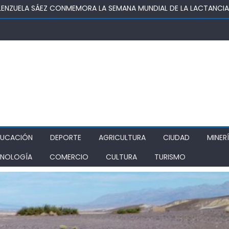
OSUPER PERMITIRÁ LA CONSTRUCCIÓN DE POZO DEL SSR CALIFORNI
IDAD
TURA REALIZA GIRA POR CINCO REGIONES PARA MONITOREAR EFECT
ZA COMO ALTERNATIVA ESTRATÉGICA A LOS LIBERTADORES
DE PROSTÍBULOS CLANDESTINOS EN RANCAGUA: NUEVO OPERATIVO
IONAMIENTO
DUCACIÓN
DEPORTE
AGRICULTURA
CIUDAD
MINER
NOLOGÍA
COMERCIO
CULTURA
TURISMO