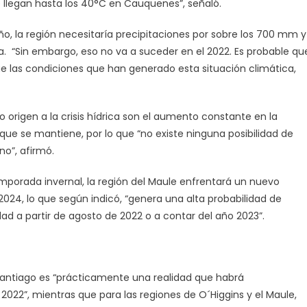
llegan hasta los 40°C en Cauquenes”, señaló.
año, la región necesitaría precipitaciones por sobre los 700 mm y
a. “Sin embargo, eso no va a suceder en el 2022. Es probable qu
 las condiciones que han generado esta situación climática,
o origen a la crisis hídrica son el aumento constante en la
 que se mantiene, por lo que “no existe ninguna posibilidad de
no”, afirmó.
emporada invernal, la región del Maule enfrentará un nuevo
24, lo que según indicó, “genera una alta probabilidad de
ad a partir de agosto de 2022 o a contar del año 2023”.
 Santiago es “prácticamente una realidad que habrá
22”, mientras que para las regiones de O´Higgins y el Maule,