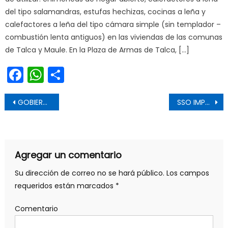
del tipo salamandras, estufas hechizas, cocinas a leña y
calefactores a leña del tipo cámara simple (sin templador –
combustión lenta antiguos) en las viviendas de las comunas
de Talca y Maule. En la Plaza de Armas de Talca, […]
Facebook
WhatsApp
Share
Navegación de entradas
GOBIERNO REGIONAL APOYA PREPARACIÓN DEPORTIVA DE DESTACADA TENIMESISTA TALQUINA
SSO IMPULSA ESTRATEGIA PARA SUPLIR AUSENCIA DE MÉDICOS EDF EN CHIMBARONGO
Agregar un comentario
Su dirección de correo no se hará público.
Los campos
requeridos están marcados
*
Comentario