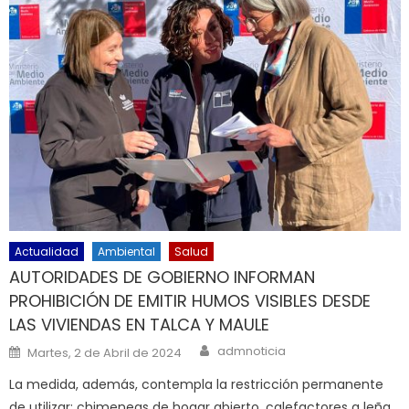
Actualidad
Ambiental
Salud
AUTORIDADES DE GOBIERNO INFORMAN
PROHIBICIÓN DE EMITIR HUMOS VISIBLES DESDE
LAS VIVIENDAS EN TALCA Y MAULE
Author
Posted on
admnoticia
Martes, 2 de Abril de 2024
La medida, además, contempla la restricción permanente
de utilizar: chimeneas de hogar abierto, calefactores a leña