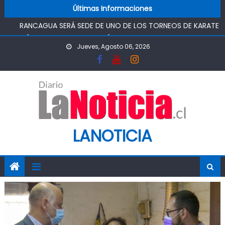
Skip to content
SAN RAFAEL
Últimas Informaciones
RANCAGUA SERÁ SEDE DE UNO DE LOS TORNEOS DE KARATE
MÁS IMPORTANTES DEL PAÍS
TOP DE RANCAGUA CONDENA A 5 AÑOS Y UN DÍA DE
Jueves, Agosto 06, 2026
PRESIDIO, AUTOR DE TRÁFICO DE DROGAS
ASOCIACIÓN JUNG DO KWAN DE RANCAGUA REUNIRÁ A
ESCOLARES EN TORNEO DE TAEKWONDO
“CHAO TÓMBOLA”: DIPUTADO OMAR SABAT VOTA A FAVOR
DE PROYECTO QUE BUSCA DEVOLVER EL MÉRITO AL
SISTEMA DE ADMISIÓN ESCOLAR
LANOTICIA
CHILEATIENDE INAUGURÓ CENTRO DE ATENCIÓN VIRTUAL EN
SAN RAFAEL