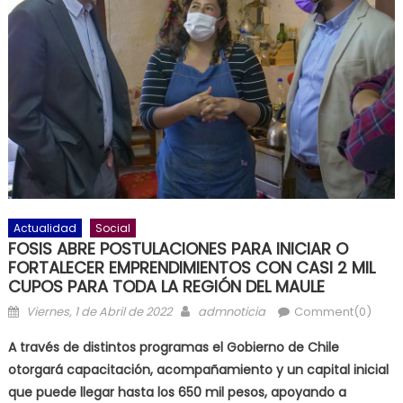
Actualidad
Social
FOSIS ABRE POSTULACIONES PARA INICIAR O
FORTALECER EMPRENDIMIENTOS CON CASI 2 MIL
CUPOS PARA TODA LA REGIÓN DEL MAULE
Posted on
Author
Viernes, 1 de Abril de 2022
admnoticia
Comment(0)
A través de distintos programas el Gobierno de Chile
otorgará capacitación, acompañamiento y un capital inicial
que puede llegar hasta los 650 mil pesos, apoyando a