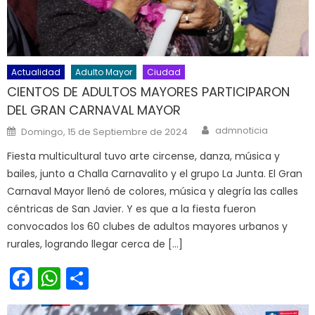
Actualidad
Adulto Mayor
Ciudad
CIENTOS DE ADULTOS MAYORES PARTICIPARON
DEL GRAN CARNAVAL MAYOR
Author
Posted on
admnoticia
Domingo, 15 de Septiembre de 2024
Fiesta multicultural tuvo arte circense, danza, música y
bailes, junto a Challa Carnavalito y el grupo La Junta. El Gran
Carnaval Mayor llenó de colores, música y alegría las calles
céntricas de San Javier. Y es que a la fiesta fueron
convocados los 60 clubes de adultos mayores urbanos y
rurales, logrando llegar cerca de […]
Facebook
WhatsApp
Share