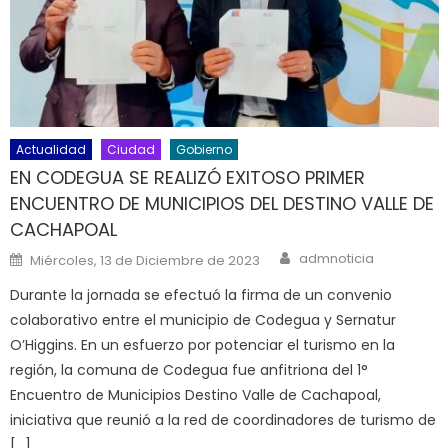
Actualidad
Ciudad
Gobierno
EN CODEGUA SE REALIZÓ EXITOSO PRIMER
ENCUENTRO DE MUNICIPIOS DEL DESTINO VALLE DE
CACHAPOAL
Author
Posted on
admnoticia
Miércoles, 13 de Diciembre de 2023
Durante la jornada se efectuó la firma de un convenio
colaborativo entre el municipio de Codegua y Sernatur
O’Higgins. En un esfuerzo por potenciar el turismo en la
región, la comuna de Codegua fue anfitriona del 1°
Encuentro de Municipios Destino Valle de Cachapoal,
iniciativa que reunió a la red de coordinadores de turismo de
[…]