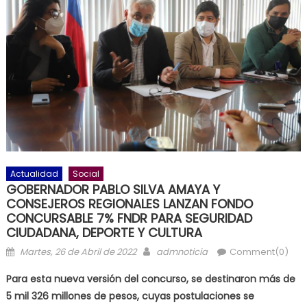
Actualidad
Social
GOBERNADOR PABLO SILVA AMAYA Y
CONSEJEROS REGIONALES LANZAN FONDO
CONCURSABLE 7% FNDR PARA SEGURIDAD
CIUDADANA, DEPORTE Y CULTURA
Posted on
Author
Martes, 26 de Abril de 2022
admnoticia
Comment(0)
Para esta nueva versión del concurso, se destinaron más de
5 mil 326 millones de pesos, cuyas postulaciones se