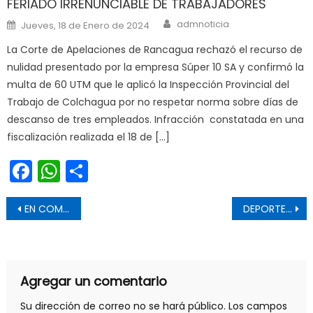
FERIADO IRRENUNCIABLE DE TRABAJADORES
Author
Posted on
admnoticia
Jueves, 18 de Enero de 2024
La Corte de Apelaciones de Rancagua rechazó el recurso de
nulidad presentado por la empresa Súper 10 SA y confirmó la
multa de 60 UTM que le aplicó la Inspección Provincial del
Trabajo de Colchagua por no respetar norma sobre días de
descanso de tres empleados. Infracción constatada en una
fiscalización realizada el 18 de […]
Facebook
WhatsApp
Share
Navegación de entradas
EN COMUNA DE CHÉPICA INVITAN A DEGUSTAR LOS MEJORES VINOS DE AUTOR EN LA EXPO VIÑAS CAMPESINAS DE COLCHAGUA
DEPORTES LINARES DEBUTA ESTE SÁBADO FRENTE A QUILLÓN EN EL TUCAPEL BUSTAMANTE LASTRA
Agregar un comentario
Su dirección de correo no se hará público.
Los campos