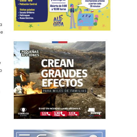
ra
ue
e
o
a