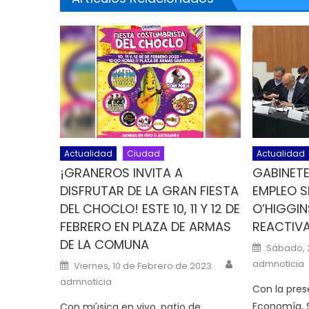
Actualidad
Ciudad
Actualidad
¡GRANEROS INVITA A
GABINETE
DISFRUTAR DE LA GRAN FIESTA
EMPLEO S
DEL CHOCLO! ESTE 10, 11 Y 12 DE
O’HIGGI
FEBRERO EN PLAZA DE ARMAS
REACTIV
DE LA COMUNA
Posted o
Sábado, 2
Author
Posted on
admnoticia
Viernes, 10 de Febrero de 2023
admnoticia
Con la pres
Economía, 
Con música en vivo, patio de