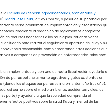
de la
Escuela de Ciencias Agroalimentarias, Ambientales y
H),
María José Ubilla
, la “Ley Cholito”, a pesar de su potencial pa
 enfrenta serios problemas de implementación y fiscalización q
amentales: mediante la redacción de reglamentos completos
ción de recursos necesarios a los municipios, muchas veces
l calificado para realizar el seguimiento oportuno de la ley y su
en convivencia responsable, complementando otras acciones qu
s masivas o campañas de prevención de enfermedades tales com
e bien implementada y con una correcta fiscalización ayudaría 
ión de perros potencialmente agresivos y gatos existentes en
ca (dónde las ataques por perros se incrementan año tras año),
ado, así como sobre el medio ambiente, accidentes viales, los
es parte) y ayudaría a que la sociedad comprenda el
nen efectos positivos sobre la salud física y mental de las