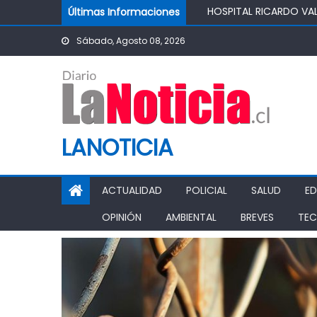
Skip to content
SALUDABLE
Últimas Informaciones
IMPULSA AGUA DE AGR
Sábado, Agosto 08, 2026
POTABLE DE LA COMUN
MINISTRO DE AGRICUL
AGRÍCOLA
PASO PEHUENCHE AVAN
SIGUEN LOS CIERRES 
PROHIBICIÓN DE FUNC
LANOTICIA
ACTUALIDAD
POLICIAL
SALUD
E
OPINIÓN
AMBIENTAL
BREVES
TEC