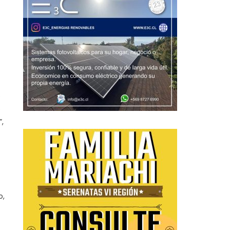
o
o
,
o,