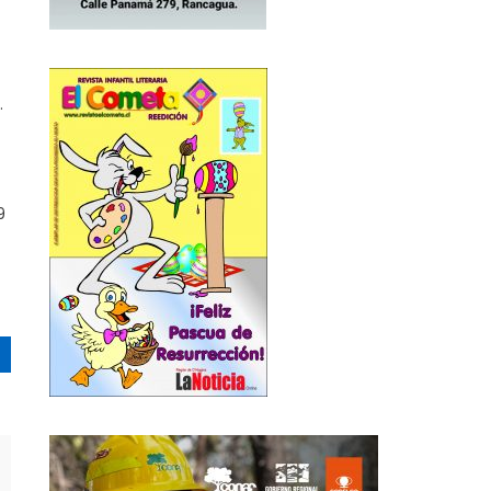
a
.
9