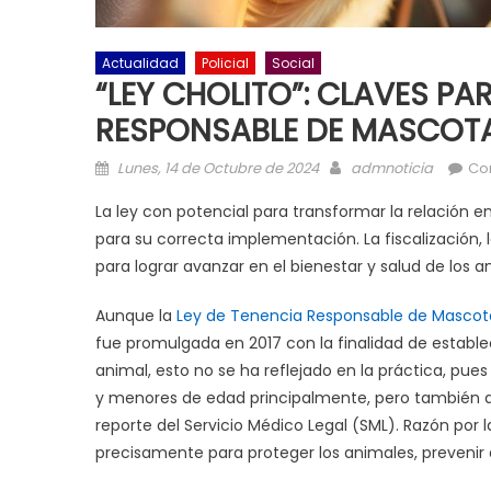
Actualidad
Policial
Social
“LEY CHOLITO”: CLAVES P
RESPONSABLE DE MASCOT
Posted on
Author
Lunes, 14 de Octubre de 2024
admnoticia
Co
La ley con potencial para transformar la relación
para su correcta implementación. La fiscalización, 
para lograr avanzar en el bienestar y salud de los an
Aunque la
Ley de Tenencia Responsable de Mascot
fue promulgada en 2017 con la finalidad de estable
animal, esto no se ha reflejado en la práctica, pue
y menores de edad principalmente, pero también a
reporte del Servicio Médico Legal (SML). Razón por 
precisamente para proteger los animales, prevenir 