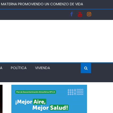
A Y FORTALECERA EL ABASTECIMIENTO DE AGUA
OS DEL SISTEMA FRONTAL Y APOYAR AL SECTOR
 DEJA UN RECINTO CLAUSURADO Y OTRO CON
ÍA
POLÍTICA
VIVIENDA