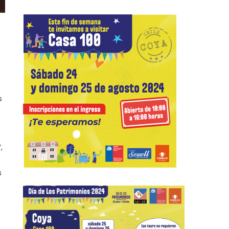
s
,
s