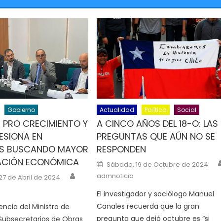
Gobierno
Actualidad
Política
Social
 PRO CRECIMIENTO Y
A CINCO AÑOS DEL 18-O: LAS
ESIONA EN
PREGUNTAS QUE AÚN NO SE
NS BUSCANDO MAYOR
RESPONDEN
ACIÓN ECONÓMICA
Posted on
Sábado, 19 de Octubre de 2024
Author
Author
n
admnoticia
7 de Abril de 2024
El investigador y sociólogo Manuel
Canales recuerda que la gran
encia del Ministro de
pregunta que dejó octubre es “si
Subsecretarios de Obras