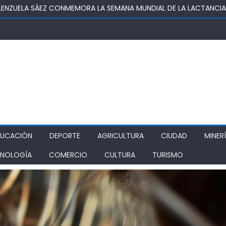
OSUPER PERMITIRÁ LA CONSTRUCCIÓN DE POZO DEL SSR CALIFORNI
IDAD
TURA REALIZA GIRA POR CINCO REGIONES PARA MONITOREAR EFECT
ZA COMO ALTERNATIVA ESTRATÉGICA A LOS LIBERTADORES
DE PROSTÍBULOS CLANDESTINOS EN RANCAGUA: NUEVO OPERATIVO
IONAMIENTO
DUCACIÓN
DEPORTE
AGRICULTURA
CIUDAD
MINER
NOLOGÍA
COMERCIO
CULTURA
TURISMO