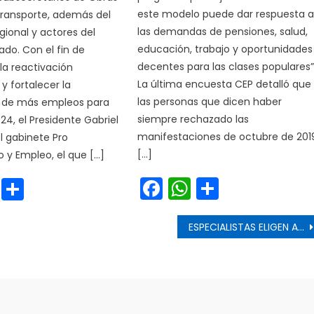
este modelo puede dar respuesta 
Transporte, además del
las demandas de pensiones, salud,
gional y actores del
educación, trabajo y oportunidades
do. Con el fin de
decentes para las clases populares”
la reactivación
La última encuesta CEP detalló que
 fortalecer la
las personas que dicen haber
 de más empleos para
siempre rechazado las
24, el Presidente Gabriel
manifestaciones de octubre de 201
el gabinete Pro
[…]
 y Empleo, el que […]
Facebook
WhatsApp
Share
cebook
WhatsApp
Share
s
ESPECIALISTAS ELIGEN AL MEJOR PAN FRANCÉS DEL MAULE Y PREMIAN A DUPLA DE JÓVENES PANADEROS