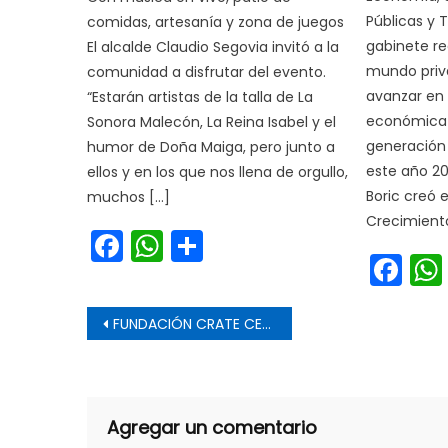
Públicas y 
comidas, artesanía y zona de juegos
gabinete re
El alcalde Claudio Segovia invitó a la
mundo priva
comunidad a disfrutar del evento.
avanzar en 
“Estarán artistas de la talla de La
económica y
Sonora Malecón, La Reina Isabel y el
generación
humor de Doña Maiga, pero junto a
este año 20
ellos y en los que nos llena de orgullo,
Boric creó 
muchos […]
Crecimiento
Facebook
WhatsApp
Share
Fa
Navegación de entrada
FUNDACIÓN CRATE CELEBRA 48 AÑOS DE COMPROMISO Y DESARROLLO EN LA REGIÓN DEL MAULE
Agregar un comentario