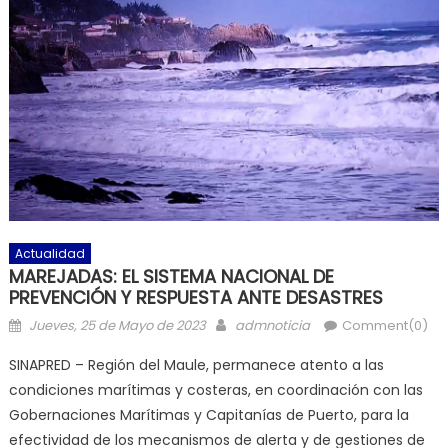
Actualidad
MAREJADAS: EL SISTEMA NACIONAL DE
PREVENCIÓN Y RESPUESTA ANTE DESASTRES
Posted on
Author
Jueves, 25 de Mayo de 2023
admnoticia
Comment(0)
SINAPRED – Región del Maule, permanece atento a las
condiciones marítimas y costeras, en coordinación con las
Gobernaciones Marítimas y Capitanías de Puerto, para la
efectividad de los mecanismos de alerta y de gestiones de