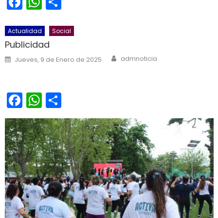
Facebook
WhatsApp
Share
Actualidad
Social
Publicidad
Author
Posted on
admnoticia
Jueves, 9 de Enero de 2025
Facebook
WhatsApp
Share