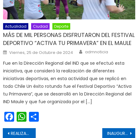
Actualidad
Ciudad
Deporte
MÁS DE MIL PERSONAS DISFRUTARON DEL FESTIVAL
DEPORTIVO “ACTIVA TU PRIMAVERA” EN EL MAULE
Author
Posted on
admnoticia
Viernes, 25 de Octubre de 2024
Fue en la Dirección Regional del IND que se efectuó esta
iniciativa, que consideró la realización de diferentes
iniciativas deportivas, en esta actividad que se replicó en
todo Chile Un éxito rotundo fue el Festival Deportivo “Activa
tu Primavera”, que se desarrolló en la Dirección Regional del
IND Maule y que fue organizada por el […]
Facebook
WhatsApp
Share
Navegación de entradas
REALIZAN ENTREGA PROTOCOLAR DE LA IGLESIA DE CODEGUA AL GOBIERNO REGIONAL
INAUGURAN OBRAS DE MEJORAMIENTO ESTRUCTURAL EN RECINTO MUNICIPAL DE PELARCO