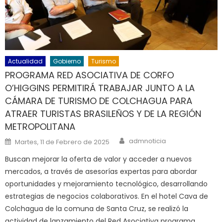
Actualidad
Gobierno
Turismo
PROGRAMA RED ASOCIATIVA DE CORFO
O’HIGGINS PERMITIRÁ TRABAJAR JUNTO A LA
CÁMARA DE TURISMO DE COLCHAGUA PARA
ATRAER TURISTAS BRASILEÑOS Y DE LA REGIÓN
METROPOLITANA
Author
Posted on
admnoticia
Martes, 11 de Febrero de 2025
Buscan mejorar la oferta de valor y acceder a nuevos
mercados, a través de asesorías expertas para abordar
oportunidades y mejoramiento tecnológico, desarrollando
estrategias de negocios colaborativos. En el hotel Cava de
Colchagua de la comuna de Santa Cruz, se realizó la
actividad de lanzamiento del Red Asociativa programa