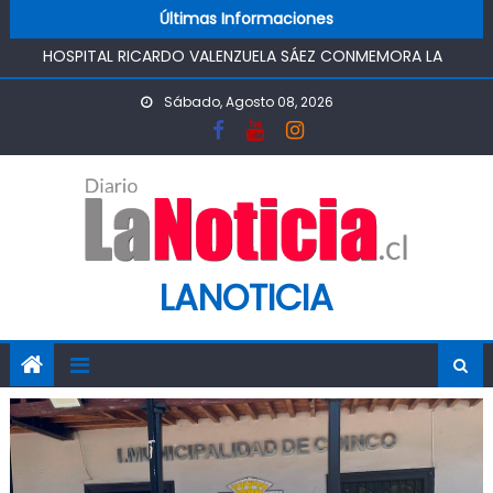
Skip to content
Últimas Informaciones
HOSPITAL RICARDO VALENZUELA SÁEZ CONMEMORA LA
SEMANA MUNDIAL DE LA LACTANCIA MATERNA
PROMOVIENDO UN COMIENZO DE VIDA SALUDABLE
Sábado, Agosto 08, 2026
IMPULSA AGUA DE AGROSUPER PERMITIRÁ LA
CONSTRUCCIÓN DE POZO DEL SSR CALIFORNIA Y
FORTALECERA EL ABASTECIMIENTO DE AGUA POTABLE DE LA
COMUNIDAD
MINISTRO DE AGRICULTURA REALIZA GIRA POR CINCO
REGIONES PARA MONITOREAR EFECTOS DEL SISTEMA
FRONTAL Y APOYAR AL SECTOR AGRÍCOLA
LANOTICIA
PASO PEHUENCHE AVANZA COMO ALTERNATIVA
ESTRATÉGICA A LOS LIBERTADORES
SIGUEN LOS CIERRES DE PROSTÍBULOS CLANDESTINOS EN
RANCAGUA: NUEVO OPERATIVO DEJA UN RECINTO
CLAUSURADO Y OTRO CON PROHIBICIÓN DE
FUNCIONAMIENTO