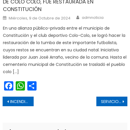
DE COLO COLO, FUE RESTAURADA EN
CONSTITUCIÓN
Author
Posted on
admnoticia
Miércoles, 9 de Octubre de 2024
En una alianza público-privada entre el municipio de
Constitución y el club deportivo Colo-Colo, se logró hacer la
restauración de la tumba de este importante futbolista,
cuyos restos se encuentran en su ciudad natal. Iniciativa
liderada por Juan José Arraño, vecino de la comuna. Hasta el
cementerio municipal de Constitución se trasladó el pueblo
colo […]
Facebook
WhatsApp
Share
Navegación de entradas
INCENDIOS FORESTALES: UN RIESGO MEDIOAMBIENTAL QUE CRECE
SERVICIO DE SALUD REALIZA JORNADA DE EVALUACIÓN DESEMPEÑO HOSPITALARIO 2023