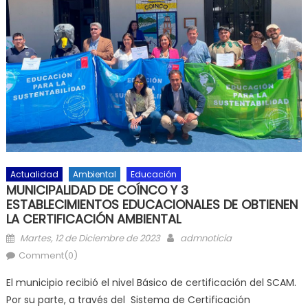
Actualidad
Ambiental
Educación
MUNICIPALIDAD DE COÍNCO Y 3
ESTABLECIMIENTOS EDUCACIONALES DE OBTIENEN
LA CERTIFICACIÓN AMBIENTAL
Posted on
Author
Martes, 12 de Diciembre de 2023
admnoticia
Comment(0)
El municipio recibió el nivel Básico de certificación del SCAM.
Por su parte, a través del Sistema de Certificación