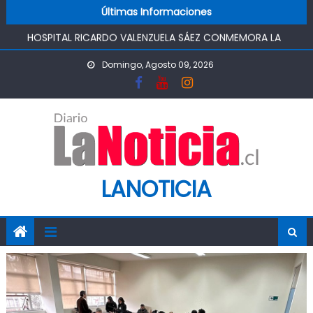
CLAUSURADO Y OTRO CON PROHIBICIÓN DE
Skip to content
Últimas Informaciones
FUNCIONAMIENTO
HOSPITAL RICARDO VALENZUELA SÁEZ CONMEMORA LA
SEMANA MUNDIAL DE LA LACTANCIA MATERNA
Domingo, Agosto 09, 2026
PROMOVIENDO UN COMIENZO DE VIDA SALUDABLE
IMPULSA AGUA DE AGROSUPER PERMITIRÁ LA
CONSTRUCCIÓN DE POZO DEL SSR CALIFORNIA Y
FORTALECERA EL ABASTECIMIENTO DE AGUA POTABLE DE LA
COMUNIDAD
MINISTRO DE AGRICULTURA REALIZA GIRA POR CINCO
REGIONES PARA MONITOREAR EFECTOS DEL SISTEMA
LANOTICIA
FRONTAL Y APOYAR AL SECTOR AGRÍCOLA
PASO PEHUENCHE AVANZA COMO ALTERNATIVA
ESTRATÉGICA A LOS LIBERTADORES
SIGUEN LOS CIERRES DE PROSTÍBULOS CLANDESTINOS EN
RANCAGUA: NUEVO OPERATIVO DEJA UN RECINTO
CLAUSURADO Y OTRO CON PROHIBICIÓN DE
FUNCIONAMIENTO