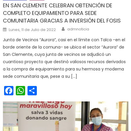
EN SAN CLEMENTE CELEBRAN OBTENCIÓN DE
COMPLETO EQUIPAMIENTO PARA SEDE
COMUNITARIA GRACIAS A INVERSIÓN DEL FOSIS
Author
Posted on
admnoticia
Lunes, 11 de Julio de 2022
Junta de Vecinos “Aurora”, casi en el límite con Talca -en el
borde oriente de la comuna- se ubica el sector “Aurora” de
San Clemente, cuya junta de vecinos se adjudicó un
cuantioso proyecto que destinó valiosos recursos derivados
a la compra de equipamiento para su hermosa y moderna
sede comunitaria que, pese a su […]
Facebook
WhatsApp
Share