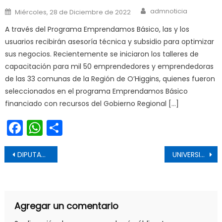
Author
Posted on
admnoticia
Miércoles, 28 de Diciembre de 2022
A través del Programa Emprendamos Básico, las y los
usuarios recibirán asesoría técnica y subsidio para optimizar
sus negocios. Recientemente se iniciaron los talleres de
capacitación para mil 50 emprendedores y emprendedoras
de las 33 comunas de la Región de O’Higgins, quienes fueron
seleccionados en el programa Emprendamos Básico
financiado con recursos del Gobierno Regional […]
Facebook
WhatsApp
Share
Navegación de entradas
DIPUTADA ROMERO ABOGA POR MÁS DE 40 MACHALINOS VARADOS HACE CASI UNA SEMANA EN MENDOZA Y PIDE A CANCILLERÍA OFRECER SOLUCIONES A COMPATRIOTAS
UNIVERSIDAD DE TALCA RECIBE A SUS NUEVOS ESTUDIANTES DE DOCTORADO
Agregar un comentario