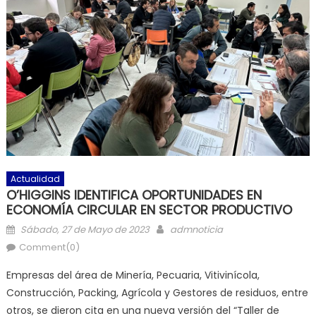
Actualidad
O’HIGGINS IDENTIFICA OPORTUNIDADES EN
ECONOMÍA CIRCULAR EN SECTOR PRODUCTIVO
Posted on
Author
Sábado, 27 de Mayo de 2023
admnoticia
Comment(0)
Empresas del área de Minería, Pecuaria, Vitivinícola,
Construcción, Packing, Agrícola y Gestores de residuos, entre
otros, se dieron cita en una nueva versión del “Taller de