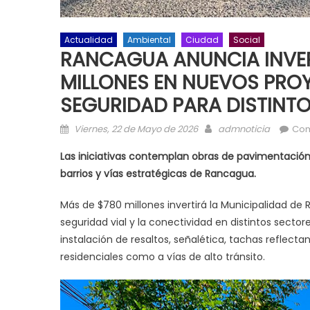
Actualidad
Ambiental
Ciudad
Social
RANCAGUA ANUNCIA INVER
MILLONES EN NUEVOS PRO
SEGURIDAD PARA DISTINT
Posted on
Author
Viernes, 22 de Mayo de 2026
admnoticia
Com
Las iniciativas contemplan obras de pavimentación,
barrios y vías estratégicas de Rancagua.
Más de $780 millones invertirá la Municipalidad de
seguridad vial y la conectividad en distintos sect
instalación de resaltos, señalética, tachas reflec
residenciales como a vías de alto tránsito.