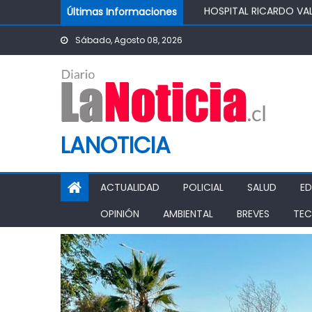
Skip to content
Últimas Informaciones
IMPULSA AGUA DE AGR
POTABLE DE LA COMUN
Sábado, Agosto 08, 2026
MINISTRO DE AGRICUL
AGRÍCOLA
PASO PEHUENCHE AVAN
SIGUEN LOS CIERRES 
PROHIBICIÓN DE FUNC
LANOTICIA
ACTUALIDAD
POLICIAL
SALUD
E
OPINIÓN
AMBIENTAL
BREVES
TEC