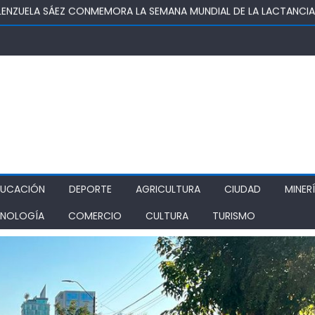
OSUPER PERMITIRÁ LA CONSTRUCCIÓN DE POZO DEL SSR CALIFORNI
IDAD
TURA REALIZA GIRA POR CINCO REGIONES PARA MONITOREAR EFECT
ZA COMO ALTERNATIVA ESTRATÉGICA A LOS LIBERTADORES
DE PROSTÍBULOS CLANDESTINOS EN RANCAGUA: NUEVO OPERATIVO
IONAMIENTO
DUCACIÓN
DEPORTE
AGRICULTURA
CIUDAD
MINER
NOLOGÍA
COMERCIO
CULTURA
TURISMO