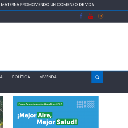
A Y FORTALECERA EL ABASTECIMIENTO DE AGUA
OS DEL SISTEMA FRONTAL Y APOYAR AL SECTOR
 DEJA UN RECINTO CLAUSURADO Y OTRO CON
ÍA
POLÍTICA
VIVIENDA