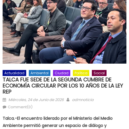
Actualidad
Ambiental
Ciudad
Política
Social
TALCA FUE SEDE DE LA SEGUNDA CUMBRE DE
ECONOMÍA CIRCULAR POR LOS 10 AÑOS DE LA LEY
REP
Posted on
Author
Miércoles, 24 de Junio de 2026
admnoticia
Comment(0)
Talca.-El encuentro liderado por el Ministerio del Medio
Ambiente permitió generar un espacio de diálogo y