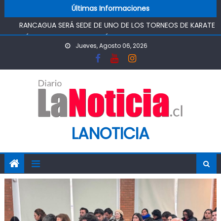
SAN RAFAEL
Skip to content
Últimas Informaciones
RANCAGUA SERÁ SEDE DE UNO DE LOS TORNEOS DE KARATE
MÁS IMPORTANTES DEL PAÍS
TOP DE RANCAGUA CONDENA A 5 AÑOS Y UN DÍA DE
Jueves, Agosto 06, 2026
PRESIDIO, AUTOR DE TRÁFICO DE DROGAS
ASOCIACIÓN JUNG DO KWAN DE RANCAGUA REUNIRÁ A
ESCOLARES EN TORNEO DE TAEKWONDO
“CHAO TÓMBOLA”: DIPUTADO OMAR SABAT VOTA A FAVOR
DE PROYECTO QUE BUSCA DEVOLVER EL MÉRITO AL
SISTEMA DE ADMISIÓN ESCOLAR
CHILEATIENDE INAUGURÓ CENTRO DE ATENCIÓN VIRTUAL EN
LANOTICIA
SAN RAFAEL