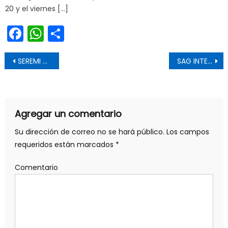
20 y el viernes […]
Facebook
WhatsApp
Share
Navegación de entradas
SEREMI DEL TRABAJO Y SEREMI DEL DEPORTE ENCABEZAN GOBIERNO EN TERRENO EN VILLA CARLOS GONZÁLEZ
SAG INTENSIFICA FISCALIZACIÓN POR MOSCA DE LA FRUTA CON CONTROLES CARRETEROS SIMULTÁNEOS EN TRES REGIONES DEL PAÍS
Agregar un comentario
Su dirección de correo no se hará público.
Los campos
requeridos están marcados
*
Comentario