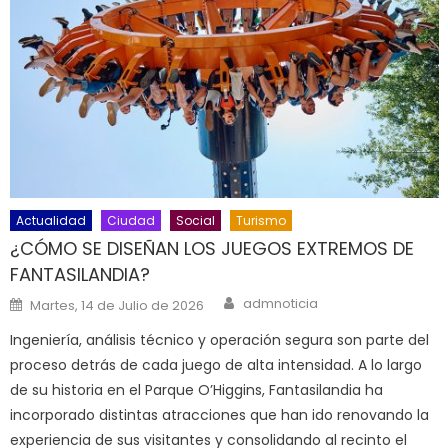
Actualidad
Ciudad
Social
Turismo
¿CÓMO SE DISEÑAN LOS JUEGOS EXTREMOS DE
FANTASILANDIA?
Author
Posted on
admnoticia
Martes, 14 de Julio de 2026
Ingeniería, análisis técnico y operación segura son parte del
proceso detrás de cada juego de alta intensidad. A lo largo
de su historia en el Parque O’Higgins, Fantasilandia ha
incorporado distintas atracciones que han ido renovando la
experiencia de sus visitantes y consolidando al recinto el