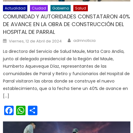
Actualidad
Ciudad
Gobierno
Salud
COMUNIDAD Y AUTORIDADES CONSTATARON 40%
DE AVANCE EN LA OBRA DE CONSTRUCCIÓN DEL
HOSPITAL DE PARRAL
Author
Posted on
admnoticia
Viernes, 12 de Abril de 2024
La directora del Servicio de Salud Maule, Marta Caro Andía,
junto al delegado presidencial de la Región del Maule,
Humberto Aqueveque Díaz, representantes de las
comunidades de Parral y Retiro y funcionarios del Hospital de
Parral visitaron las obras donde se construye el nuevo
establecimiento, que a la fecha tiene un 40% de avance en
[…]
Facebook
WhatsApp
Share