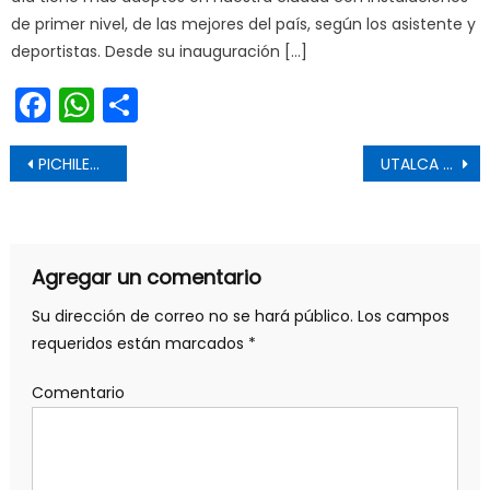
de primer nivel, de las mejores del país, según los asistente y
deportistas. Desde su inauguración […]
Facebook
WhatsApp
Share
Navegación de entradas
PICHILEMINA ES CIUDADANA ILUSTRE DE SANTA CRUZ
UTALCA FORTALECE VINCULACIÓN PARA EL CRECIMIENTO DE SU CAMPUS COLCHAGUA
Agregar un comentario
Su dirección de correo no se hará público.
Los campos
requeridos están marcados
*
Comentario