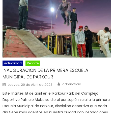
Actualidad
Deporte
INAUGURACIÓN DE LA PRIMERA ESCUELA
MUNICIPAL DE PARKOUR
Author
Posted on
admnoticia
Jueves, 20 de Abril de 2023
Este martes 18 de abril en el Parkour Park del Complejo
Deportivo Patricio Mekis se dio el puntapié inicial a la primera
Escuela Municipal de Parkour, disciplina deportiva que cada
día tiene más adeptos en nuestra ciudad con instalaciones