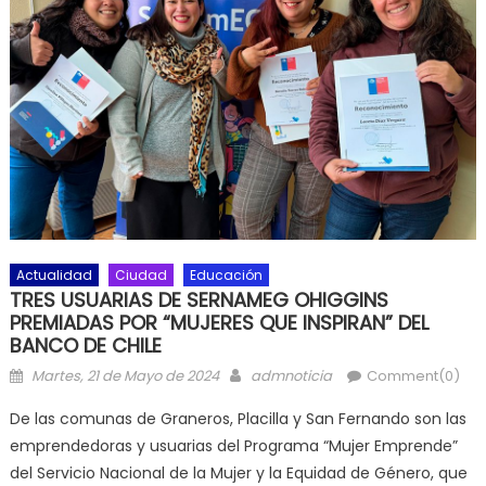
Actualidad
Ciudad
Educación
TRES USUARIAS DE SERNAMEG OHIGGINS
PREMIADAS POR “MUJERES QUE INSPIRAN” DEL
BANCO DE CHILE
Posted on
Author
Martes, 21 de Mayo de 2024
admnoticia
Comment(0)
De las comunas de Graneros, Placilla y San Fernando son las
emprendedoras y usuarias del Programa “Mujer Emprende”
del Servicio Nacional de la Mujer y la Equidad de Género, que