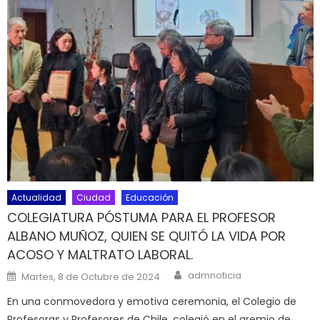
Actualidad
Ciudad
Educación
COLEGIATURA PÓSTUMA PARA EL PROFESOR
ALBANO MUÑOZ, QUIEN SE QUITÓ LA VIDA POR
ACOSO Y MALTRATO LABORAL.
Author
Posted on
admnoticia
Martes, 8 de Octubre de 2024
En una conmovedora y emotiva ceremonia, el Colegio de
Profesoras y Profesores de Chile, colegió en el gremio de