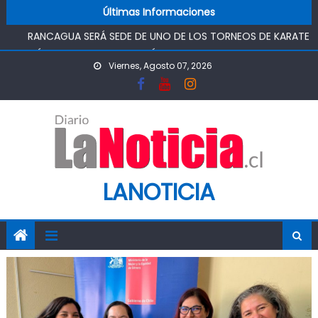
Skip to content
SAN RAFAEL
Últimas Informaciones
RANCAGUA SERÁ SEDE DE UNO DE LOS TORNEOS DE KARATE
MÁS IMPORTANTES DEL PAÍS
TOP DE RANCAGUA CONDENA A 5 AÑOS Y UN DÍA DE
Viernes, Agosto 07, 2026
PRESIDIO, AUTOR DE TRÁFICO DE DROGAS
ASOCIACIÓN JUNG DO KWAN DE RANCAGUA REUNIRÁ A
ESCOLARES EN TORNEO DE TAEKWONDO
“CHAO TÓMBOLA”: DIPUTADO OMAR SABAT VOTA A FAVOR
DE PROYECTO QUE BUSCA DEVOLVER EL MÉRITO AL
SISTEMA DE ADMISIÓN ESCOLAR
LANOTICIA
CHILEATIENDE INAUGURÓ CENTRO DE ATENCIÓN VIRTUAL EN
SAN RAFAEL