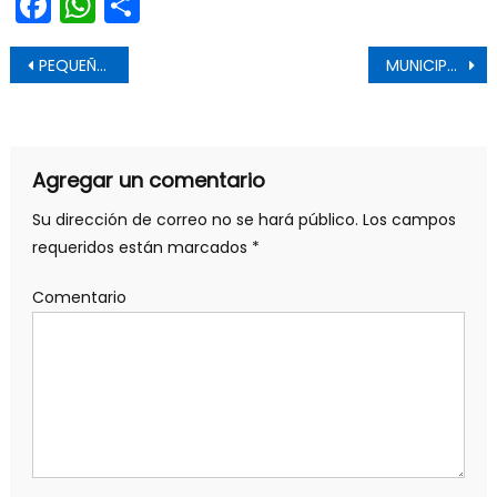
Facebook
WhatsApp
Share
Navegación de entradas
PEQUEÑOS AGRICULTORES RECIBEN CON ALEGRÍA ESTANQUES ACUMULADORES DE AGUA PARA SUS TRABAJOS
MUNICIPALIDAD DE SAN FERNANDO LANZÓ CAMPAÑA PARA EL PROCESO DE PERMISO DE CIRCULACIÓN 2022
Agregar un comentario
Su dirección de correo no se hará público.
Los campos
requeridos están marcados
*
Comentario