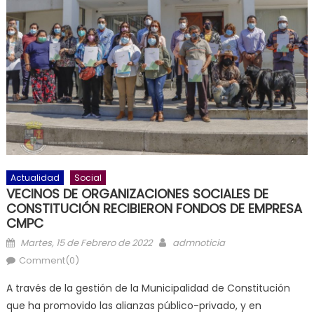
Actualidad
Social
VECINOS DE ORGANIZACIONES SOCIALES DE
CONSTITUCIÓN RECIBIERON FONDOS DE EMPRESA
CMPC
Posted on
Author
Martes, 15 de Febrero de 2022
admnoticia
Comment(0)
A través de la gestión de la Municipalidad de Constitución
que ha promovido las alianzas público-privado, y en