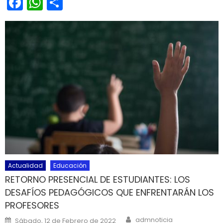
Facebook
WhatsApp
Share
Actualidad
Educación
RETORNO PRESENCIAL DE ESTUDIANTES: LOS
DESAFÍOS PEDAGÓGICOS QUE ENFRENTARÁN LOS
PROFESORES
Author
Posted on
admnoticia
Sábado, 12 de Febrero de 2022