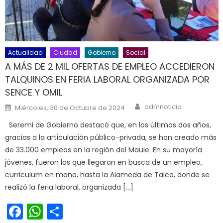
Actualidad
Ciudad
Gobierno
Social
A MÁS DE 2 MIL OFERTAS DE EMPLEO ACCEDIERON
TALQUINOS EN FERIA LABORAL ORGANIZADA POR
SENCE Y OMIL
Author
Posted on
admnoticia
Miércoles, 30 de Octubre de 2024
Seremi de Gobierno destacó que, en los últimos dos años,
gracias a la articulación público-privada, se han creado más
de 33.000 empleos en la región del Maule. En su mayoría
jóvenes, fueron los que llegaron en busca de un empleo,
curriculum en mano, hasta la Alameda de Talca, donde se
realizó la feria laboral, organizada […]
Facebook
WhatsApp
Share