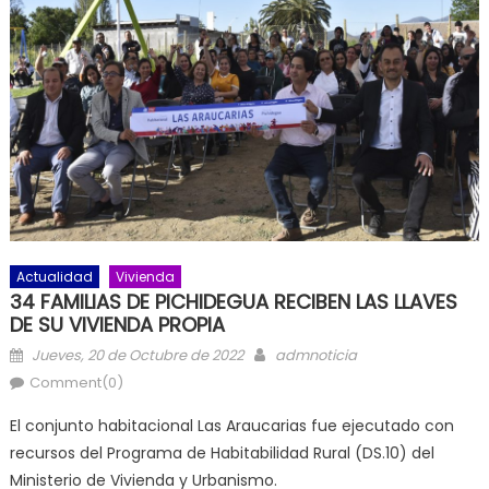
Actualidad
Vivienda
34 FAMILIAS DE PICHIDEGUA RECIBEN LAS LLAVES
DE SU VIVIENDA PROPIA
Posted on
Author
Jueves, 20 de Octubre de 2022
admnoticia
Comment(0)
El conjunto habitacional Las Araucarias fue ejecutado con
recursos del Programa de Habitabilidad Rural (DS.10) del
Ministerio de Vivienda y Urbanismo.