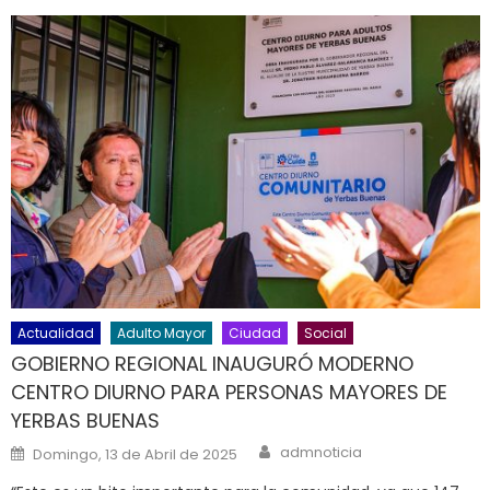
Actualidad
Adulto Mayor
Ciudad
Social
GOBIERNO REGIONAL INAUGURÓ MODERNO
CENTRO DIURNO PARA PERSONAS MAYORES DE
YERBAS BUENAS
Author
Posted on
admnoticia
Domingo, 13 de Abril de 2025