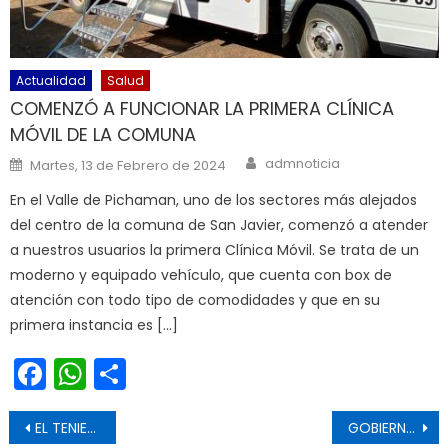
Actualidad
Salud
COMENZÓ A FUNCIONAR LA PRIMERA CLÍNICA
MÓVIL DE LA COMUNA
Author
Posted on
admnoticia
Martes, 13 de Febrero de 2024
En el Valle de Pichaman, uno de los sectores más alejados
del centro de la comuna de San Javier, comenzó a atender
a nuestros usuarios la primera Clínica Móvil. Se trata de un
moderno y equipado vehículo, que cuenta con box de
atención con todo tipo de comodidades y que en su
primera instancia es […]
Facebook
WhatsApp
Share
Navegación de entradas
EL TENIENTE CAPACITA A MÁS DE MIL BOMBEROS EN TRANSPORTE DE ÁCIDO SULFÚRICO
GOBIERNO REGIONAL LIDERA SEMINARIO QUE REUNIRÁ A TODOS LOS SISTEMAS APRS Y ACTORES CLAVES PARA ABORDAR PROBLEMÁTICA DEL AGUA EN LA REGIÓN