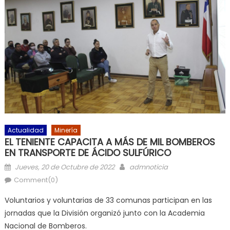
Actualidad
Minería
EL TENIENTE CAPACITA A MÁS DE MIL BOMBEROS
EN TRANSPORTE DE ÁCIDO SULFÚRICO
Posted on
Author
Jueves, 20 de Octubre de 2022
admnoticia
Comment(0)
Voluntarios y voluntarias de 33 comunas participan en las
jornadas que la División organizó junto con la Academia
Nacional de Bomberos.