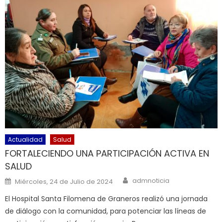
Actualidad
Salud
FORTALECIENDO UNA PARTICIPACIÓN ACTIVA EN
SALUD
Author
Posted on
admnoticia
Miércoles, 24 de Julio de 2024
El Hospital Santa Filomena de Graneros realizó una jornada
de diálogo con la comunidad, para potenciar las líneas de