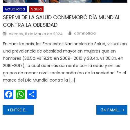
Actualidad
Salud
SEREMI DE LA SALUD CONMEMORÓ DÍA MUNDIAL
CONTRA LA OBESIDAD
Author
Posted on
admnoticia
Viernes, 8 de Marzo de 2024
En nuestro país, las Encuestas Nacionales de Salud, visualizan
una prevalencia de obesidad mayor en mujeres que en
hombres (30,5% vs 19,2% en 2009- 2010 y 38,4% vs 30,3% en
2016-2017), la cual además aumenta con la edad y en los
grupos de menor nivel socioeconómico de la sociedad. En el
marco del Día Mundial contra la […]
Facebook
WhatsApp
Share
Navegación de entradas
ENTRE EL 19 Y 28 DE OCTUBRE SE PODRÁ POSTULAR AL SUBSIDIO SECTORES MEDIOS DEL MINVU
34 FAMILIAS DE PICHIDEGUA RECIBEN LAS LLAVES DE SU VIVIENDA PROPIA