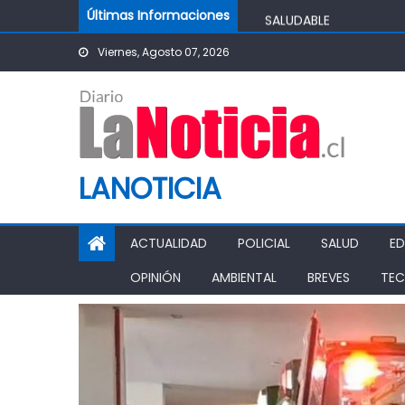
Skip to content
IMPULSA AGUA DE AGR
Últimas Informaciones
POTABLE DE LA COMUN
Viernes, Agosto 07, 2026
MINISTRO DE AGRICUL
AGRÍCOLA
PASO PEHUENCHE AVAN
SIGUEN LOS CIERRES 
PROHIBICIÓN DE FUNC
LANOTICIA
ACTUALIDAD
POLICIAL
SALUD
E
OPINIÓN
AMBIENTAL
BREVES
TEC