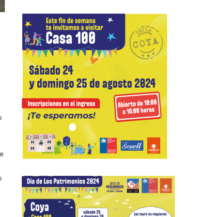
o
de
o