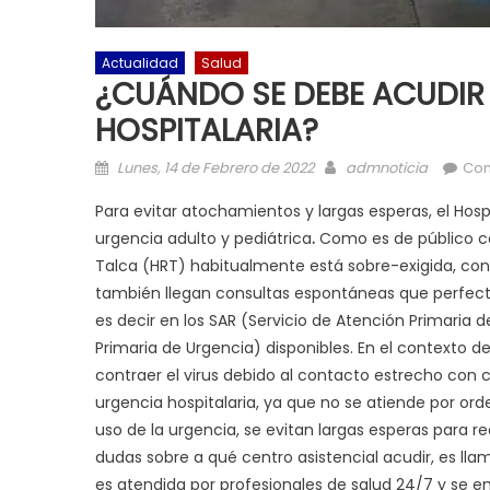
Actualidad
Salud
¿CUÁNDO SE DEBE ACUDIR 
HOSPITALARIA?
Posted on
Author
Lunes, 14 de Febrero de 2022
admnoticia
Co
Para evitar atochamientos y largas esperas, el Hosp
urgencia adulto y pediátrica
.
Como es de público co
Talca (HRT) habitualmente está sobre-exigida, con
también llegan consultas espontáneas que perfecta
es decir en los SAR (Servicio de Atención Primaria 
Primaria de Urgencia) disponibles. En el contexto d
contraer el virus debido al contacto estrecho con c
urgencia hospitalaria, ya que no se atiende por ord
uso de la urgencia, se evitan largas esperas para 
dudas sobre a qué centro asistencial acudir, es l
es atendida por profesionales de salud 24/7 y se e