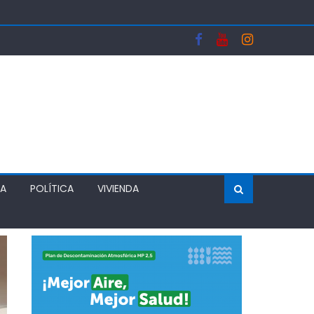
A Y FORTALECERA EL ABASTECIMIENTO DE AGUA
OS DEL SISTEMA FRONTAL Y APOYAR AL SECTOR
 DEJA UN RECINTO CLAUSURADO Y OTRO CON
ÍA
POLÍTICA
VIVIENDA