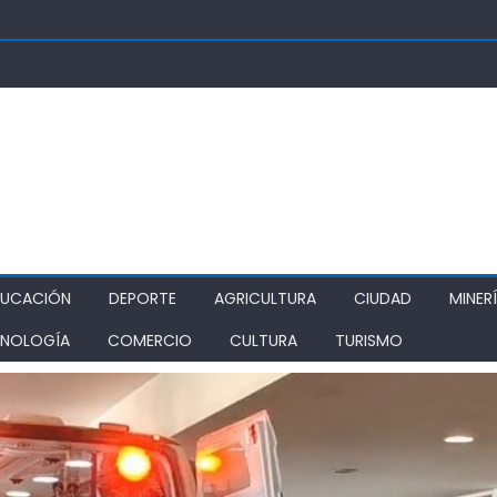
OSUPER PERMITIRÁ LA CONSTRUCCIÓN DE POZO DEL SSR CALIFORNI
IDAD
TURA REALIZA GIRA POR CINCO REGIONES PARA MONITOREAR EFECT
ZA COMO ALTERNATIVA ESTRATÉGICA A LOS LIBERTADORES
DE PROSTÍBULOS CLANDESTINOS EN RANCAGUA: NUEVO OPERATIVO
IONAMIENTO
DUCACIÓN
DEPORTE
AGRICULTURA
CIUDAD
MINER
NOLOGÍA
COMERCIO
CULTURA
TURISMO