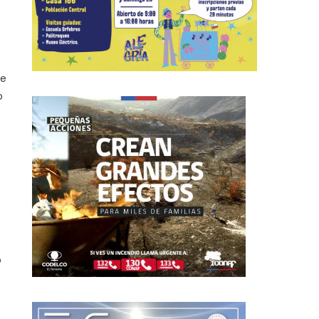
de
o
o