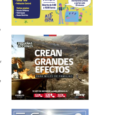
s
e
r
e