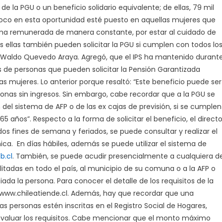
 la PGU o un beneficio solidario equivalente; de ellas, 79 mil
foco en esta oportunidad esté puesto en aquellas mujeres que
orma remunerada de manera constante, por estar al cuidado de
s ellas también pueden solicitar la PGU si cumplen con todos lo
ule, Waldo Quevedo Araya. Agregó, que el IPS ha mantenido durant
 de personas que pueden solicitar la Pensión Garantizada
las mujeres. Lo anterior porque resaltó: “Este beneficio puede ser
onas sin ingresos. Sin embargo, cabe recordar que a la PGU se
el sistema de AFP o de las ex cajas de previsión, si se cumplen
5 años”. Respecto a la forma de solicitar el beneficio, el directo
dos fines de semana y feriados, se puede consultar y realizar el
nica. En días hábiles, además se puede utilizar el sistema de
b.cl
. También, se puede acudir presencialmente a cualquiera d
ilitadas en todo el país, al municipio de su comuna o a la AFP o
a la persona. Para conocer el detalle de los requisitos de la
a www.chileatiende.cl. Además, hay que recordar que una
las personas estén inscritas en el Registro Social de Hogares,
evaluar los requisitos. Cabe mencionar que el monto máximo