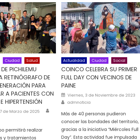
Ciudad
Salud
Actualidad
Ciudad
Social
 DE PICHILEMU
COINCO CELEBRA SU PRIMER
A RETINÓGRAFO DE
FULL DAY CON VECINOS DE
GENERACIÓN PARA
PAINE
AR A PACIENTES CON
Posted on
Viernes, 3 de Noviembre de 2023
 E HIPERTENSIÓN
Author
admnoticia
Author
n
27 de Marzo de 2025
Más de 40 personas pudieron
conocer las bondades del territorio,
gracias a la iniciativa “Miércoles Full
o permitirá realizar
Day”. Esta actividad fue impulsada
s y tratamientos