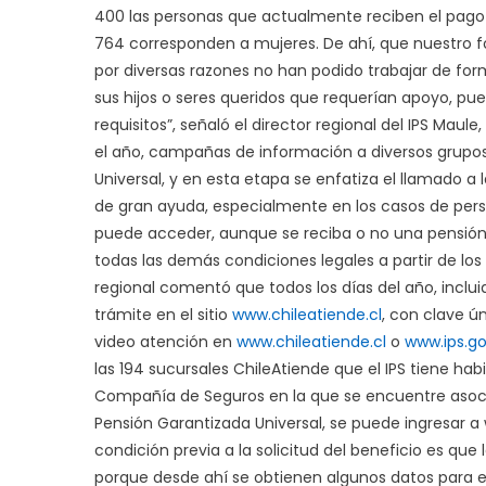
400 las personas que actualmente reciben el pago de
764 corresponden a mujeres. De ahí, que nuestro 
por diversas razones no han podido trabajar de f
sus hijos o seres queridos que requerían apoyo, pue
requisitos”, señaló el director regional del IPS Ma
el año, campañas de información a diversos grupos
Universal, y en esta etapa se enfatiza el llamado a 
de gran ayuda, especialmente en los casos de pers
puede acceder, aunque se reciba o no una pensión d
todas las demás condiciones legales a partir de los 6
regional comentó que todos los días del año, inclui
trámite en el sitio
www.chileatiende.cl
, con clave ú
video atención en
www.chileatiende.cl
o
www.ips.go
las 194 sucursales ChileAtiende que el IPS tiene hab
Compañía de Seguros en la que se encuentre asociad
Pensión Garantizada Universal, se puede ingresar 
condición previa a la solicitud del beneficio es que 
porque desde ahí se obtienen algunos datos para 