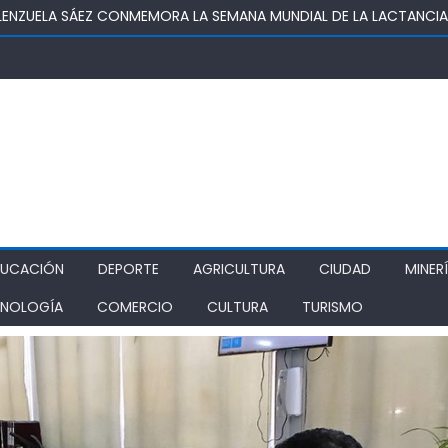
OSUPER PERMITIRÁ LA CONSTRUCCIÓN DE POZO DEL SSR CALIFORNI
IDAD
TURA REALIZA GIRA POR CINCO REGIONES PARA MONITOREAR EFECT
ZA COMO ALTERNATIVA ESTRATÉGICA A LOS LIBERTADORES
DE PROSTÍBULOS CLANDESTINOS EN RANCAGUA: NUEVO OPERATIVO
IONAMIENTO
DUCACIÓN
DEPORTE
AGRICULTURA
CIUDAD
MINER
NOLOGÍA
COMERCIO
CULTURA
TURISMO