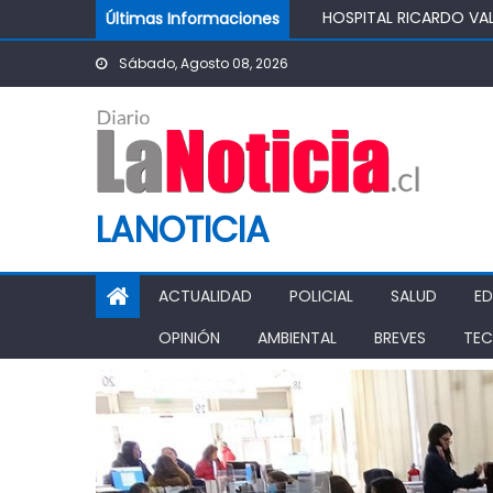
SALUDABLE
Skip to content
Últimas Informaciones
IMPULSA AGUA DE AGR
POTABLE DE LA COMUN
Sábado, Agosto 08, 2026
MINISTRO DE AGRICUL
AGRÍCOLA
PASO PEHUENCHE AVAN
SIGUEN LOS CIERRES 
PROHIBICIÓN DE FUNC
LANOTICIA
ACTUALIDAD
POLICIAL
SALUD
E
OPINIÓN
AMBIENTAL
BREVES
TEC