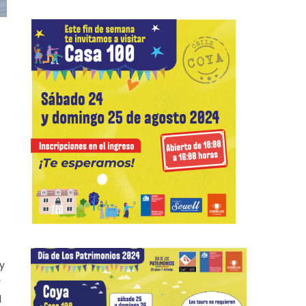
 y
r
l