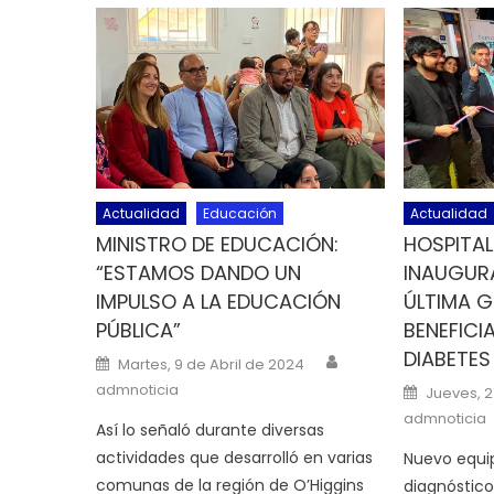
Actualidad
Educación
Actualidad
MINISTRO DE EDUCACIÓN:
HOSPITAL
“ESTAMOS DANDO UN
INAUGUR
IMPULSO A LA EDUCACIÓN
ÚLTIMA 
PÚBLICA”
BENEFICI
DIABETES
Author
Posted on
Martes, 9 de Abril de 2024
Posted o
admnoticia
Jueves, 
admnoticia
Así lo señaló durante diversas
actividades que desarrolló en varias
Nuevo equip
comunas de la región de O’Higgins
diagnóstico