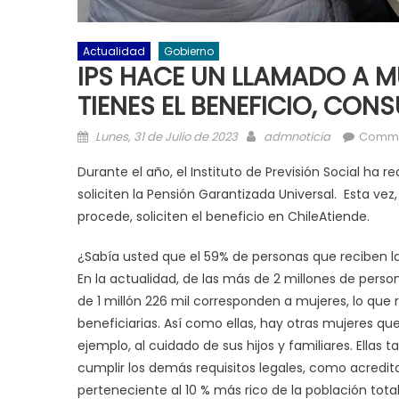
Actualidad
Gobierno
IPS HACE UN LLAMADO A M
TIENES EL BENEFICIO, CON
Posted on
Author
Lunes, 31 de Julio de 2023
admnoticia
Comme
Durante el año, el Instituto de Previsión Social ha
soliciten la Pensión Garantizada Universal. Esta vez,
procede, soliciten el beneficio en ChileAtiende.
¿Sabía usted que el 59% de personas que reciben l
En la actualidad, de las más de 2 millones de perso
de 1 millón 226 mil corresponden a mujeres, lo qu
beneficiarias. Así como ellas, hay otras mujeres q
ejemplo, al cuidado de sus hijos y familiares. Ellas
cumplir los demás requisitos legales, como acredita
perteneciente al 10 % más rico de la población total