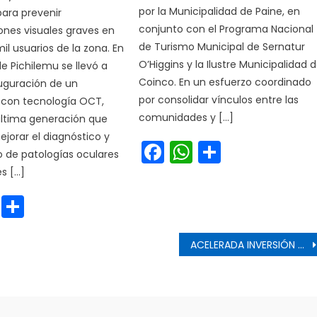
por la Municipalidad de Paine, en
ara prevenir
conjunto con el Programa Nacional
nes visuales graves en
de Turismo Municipal de Sernatur
il usuarios de la zona. En
O’Higgins y la Ilustre Municipalidad 
de Pichilemu se llevó a
Coinco. En un esfuerzo coordinado
uguración de un
por consolidar vínculos entre las
 con tecnología OCT,
comunidades y […]
última generación que
ejorar el diagnóstico y
Facebook
WhatsApp
Share
 de patologías oculares
s […]
cebook
WhatsApp
Share
s
ACELERADA INVERSIÓN PÚBLICA: DAN RECOMENDACIÓN FAVORABLE A MEJORAMIENTO VIAL EN IMPORTANTE AVENIDA DE LICANTÉN