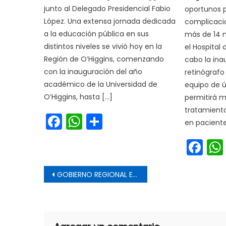
junto al Delegado Presidencial Fabio
oportunos p
López. Una extensa jornada dedicada
complicacio
a la educación pública en sus
más de 14 m
distintos niveles se vivió hoy en la
el Hospital 
Región de O’Higgins, comenzando
cabo la ina
con la inauguración del año
retinógrafo
académico de la Universidad de
equipo de 
O’Higgins, hasta […]
permitirá m
tratamiento
Facebook
WhatsApp
Share
en paciente
Fa
Navegación de entrada
GOBIERNO REGIONAL ENTREGÓ CAMIONETAS PARA RETIRO Y LONGAVÍ Y UN CAMIÓN MULTIPROPÓSITO PARA VICHUQUÉN