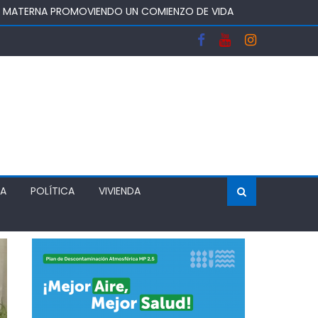
A Y FORTALECERA EL ABASTECIMIENTO DE AGUA
OS DEL SISTEMA FRONTAL Y APOYAR AL SECTOR
 DEJA UN RECINTO CLAUSURADO Y OTRO CON
ÍA
POLÍTICA
VIVIENDA