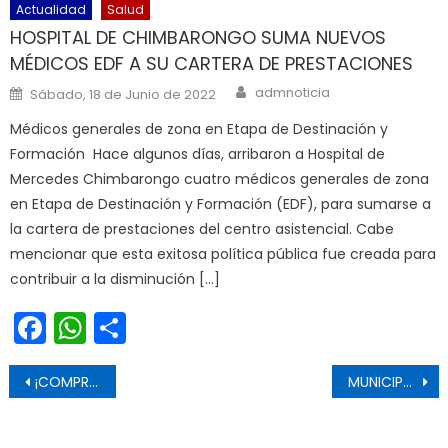
Actualidad
Salud
HOSPITAL DE CHIMBARONGO SUMA NUEVOS
MÉDICOS EDF A SU CARTERA DE PRESTACIONES
Author
Posted on
admnoticia
Sábado, 18 de Junio de 2022
Médicos generales de zona en Etapa de Destinación y
Formación Hace algunos días, arribaron a Hospital de
Mercedes Chimbarongo cuatro médicos generales de zona
en Etapa de Destinación y Formación (EDF), para sumarse a
la cartera de prestaciones del centro asistencial. Cabe
mencionar que esta exitosa política pública fue creada para
contribuir a la disminución […]
Facebook
WhatsApp
Share
Navegación de entradas
¡COMPROMETIDOS CON NUESTRAS RAÍCES CULINARIAS!: GOBIERNO DEL MAULE CELEBRÓ EL DÍA DE LA CHURRASCA CALLEJERA TALQUINA
MUNICIPALIDAD DE RANCAGUA INTENSIFICA RETIRO DE VEHÍCULOS ABANDONADOS EN DISTINTOS SECTORES DE LA COMUNA