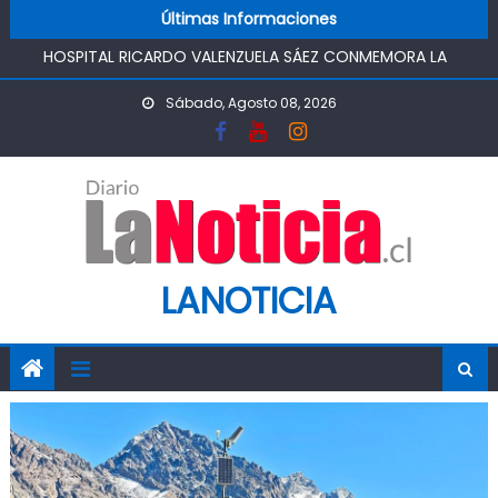
HOSPITAL RICARDO VALENZUELA SÁEZ CONMEMORA LA
Skip to content
Últimas Informaciones
SEMANA MUNDIAL DE LA LACTANCIA MATERNA
PROMOVIENDO UN COMIENZO DE VIDA SALUDABLE
IMPULSA AGUA DE AGROSUPER PERMITIRÁ LA
Sábado, Agosto 08, 2026
CONSTRUCCIÓN DE POZO DEL SSR CALIFORNIA Y
FORTALECERA EL ABASTECIMIENTO DE AGUA POTABLE DE LA
COMUNIDAD
MINISTRO DE AGRICULTURA REALIZA GIRA POR CINCO
REGIONES PARA MONITOREAR EFECTOS DEL SISTEMA
FRONTAL Y APOYAR AL SECTOR AGRÍCOLA
PASO PEHUENCHE AVANZA COMO ALTERNATIVA
LANOTICIA
ESTRATÉGICA A LOS LIBERTADORES
SIGUEN LOS CIERRES DE PROSTÍBULOS CLANDESTINOS EN
RANCAGUA: NUEVO OPERATIVO DEJA UN RECINTO
CLAUSURADO Y OTRO CON PROHIBICIÓN DE
FUNCIONAMIENTO