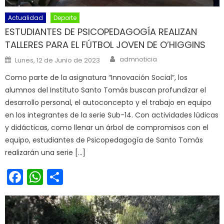
Actualidad
Deporte
ESTUDIANTES DE PSICOPEDAGOGÍA REALIZAN
TALLERES PARA EL FÚTBOL JOVEN DE O’HIGGINS
Author
Posted on
admnoticia
Lunes, 12 de Junio de 2023
Como parte de la asignatura “Innovación Social”, los
alumnos del Instituto Santo Tomás buscan profundizar el
desarrollo personal, el autoconcepto y el trabajo en equipo
en los integrantes de la serie Sub-14. Con actividades lúdicas
y didácticas, como llenar un árbol de compromisos con el
equipo, estudiantes de Psicopedagogía de Santo Tomás
realizarán una serie […]
Facebook
WhatsApp
Share