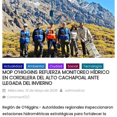
Actualidad
Ambiental
Ciudad
Social
Tecnología
MOP O’HIGGINS REFUERZA MONITOREO HÍDRICO
EN CORDILLERA DEL ALTO CACHAPOAL ANTE
LLEGADA DEL INVIERNO
Posted on
Author
Miércoles, 13 de Mayo de 2026
admnoticia
Comment(0)
Región de O’Higgins.- Autoridades regionales inspeccionaron
estaciones hidrométricas estratégicas para fortalecer la